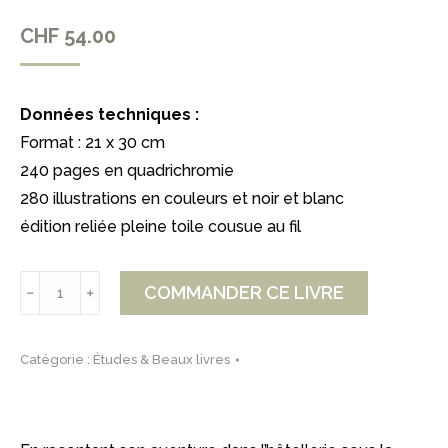
CHF
54.00
Données techniques :
Format : 21 x 30 cm
240 pages en quadrichromie
280 illustrations en couleurs et noir et blanc
édition reliée pleine toile cousue au fil
quantité
COMMANDER CE LIVRE
﹣
﹢
de
L’hôtelier,
Catégorie :
Études & Beaux livres
Herbert
A.
Schott