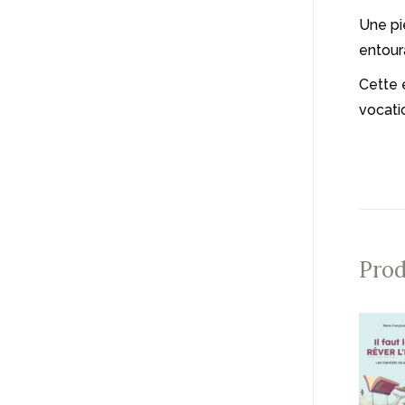
Une pi
entour
Cette 
vocatio
Prod