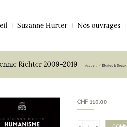
eil
Suzanne Hurter
Nos ouvrages
cennie Richter 2009-2019
Vous êtes ici :
Accueil
Études & Beaux 
CHF
110.00
quantité
COMM
﹣
﹢