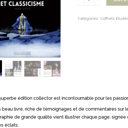
de
Humanisme
Catégories :
Coffrets
,
Études
et
classicisme,
la
décennie
Richter
2009-
2019
superbe édition collector est incontournable pour les passio
s beau livre, riche de témoignages et de commentaires sur le
raphie de grande qualité vient illustrer chaque page, signée 
s éclats.