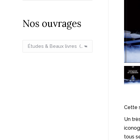
:
Nos ouvrages
Études & Beaux livres (20)
×
Cette 
Un trè
iconog
tous se