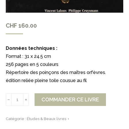
CHF
160.00
Données techniques :
Format : 31 x 24.5 cm
256 pages en 5 couleurs
Répertoire des poinçons des maîtres orfèvres.
édition reliée pleine toile cousue au fil
quantité
COMMANDER CE LIVRE
﹣
﹢
de
L’Oeil
Catégorie :
Études & Beaux livres
du