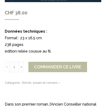
CHF
38.00
Données techniques :
Format : 23 x 16.5 cm
238 pages
édition reliée cousue au fil.
quantité
COMMANDER CE LIVRE
﹣
﹢
de
Tempêtes
Catégorie :
Récits, essais et romans
sur
Genève
Dans son premier roman, l’Ancien Conseiller national