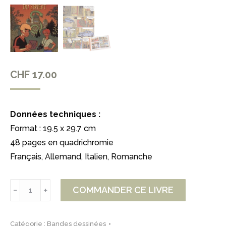
CHF
17.00
Données techniques :
Format : 19.5 x 29.7 cm
48 pages en quadrichromie
Français, Allemand, Italien, Romanche
quantité
COMMANDER CE LIVRE
﹣
﹢
de
Les
Catégorie :
Bandes dessinées