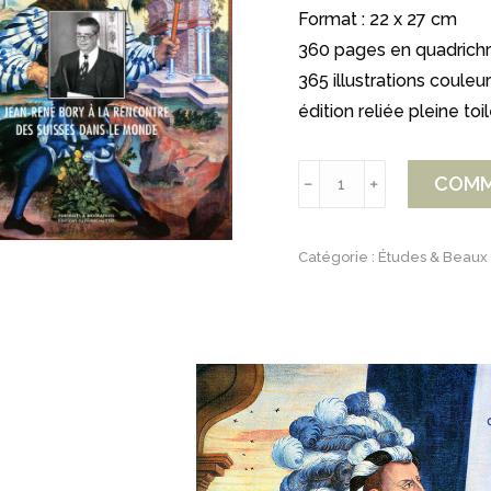
Format : 22 x 27 cm
360 pages en quadrich
365 illustrations couleur
édition reliée pleine toil
quantité
COMM
﹣
﹢
de
Jean-
Catégorie :
Études & Beaux 
René
Bory,
à
la
rencontre
des
suisses
dans