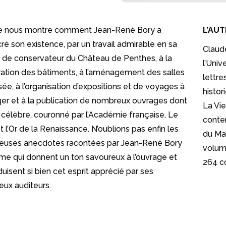
re nous montre comment Jean-René Bory a
L’AU
ré son existence, par un travail admirable en sa
Claude
é de conservateur du Château de Penthes, à la
l’Univ
ration des bâtiments, à l’aménagement des salles
lettre
ée, à l’organisation d’expositions et de voyages à
histor
nger et à la publication de nombreux ouvrages dont
La Vie
s célèbre, couronné par l’Académie française, Le
contem
 l’Or de la Renaissance. N’oublions pas enfin les
du Maî
uses anecdotes racontées par Jean-René Bory
volume
me qui donnent un ton savoureux à l’ouvrage et
264 c
duisent si bien cet esprit apprécié par ses
ux auditeurs.