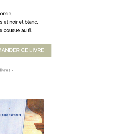
romie,
s et noir et blanc.
e cousue au fil.
ANDER CE LIVRE
livres